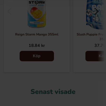
Reign Storm Mango 355ml
Slush Puppie Free
35g
18.84 kr
37.76
Köp
Kö
Senast visade