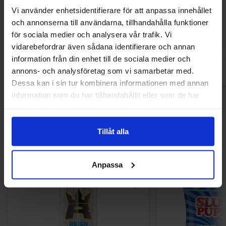
Cadbury Caramel Egg 40g(BF:2026-07-
Cadbury Crem
Vi använder enhetsidentifierare för att anpassa innehållet
31)
123g(BF:202
och annonserna till användarna, tillhandahålla funktioner
6.90 kr
37
18.84 kr
47.22 kr
för sociala medier och analysera vår trafik. Vi
vidarebefordrar även sådana identifierare och annan
Köp
Kö
information från din enhet till de sociala medier och
annons- och analysföretag som vi samarbetar med.
Dessa kan i sin tur kombinera informationen med annan
information som du har tillhandahållit eller som de har
samlat in när du har använt deras tjänster.
Andra gillade
Tillåt alla
Anpassa