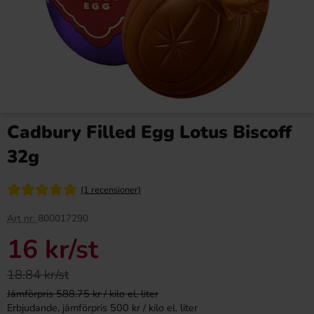
Cadbury Filled Egg Lotus Biscoff
32g
(1 recensioner)
Art nr:
800017290
16 kr
/st
18.84 kr/st
Jämförpris 588.75 kr / kilo el. liter
Erbjudande, jämförpris 500 kr / kilo el. liter