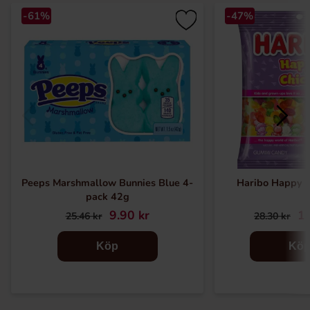
-61%
-47%
Peeps Marshmallow Bunnies Blue 4-
Haribo Happy 
pack 42g
9.90 kr
14
25.46 kr
28.30 kr
Köp
Kö