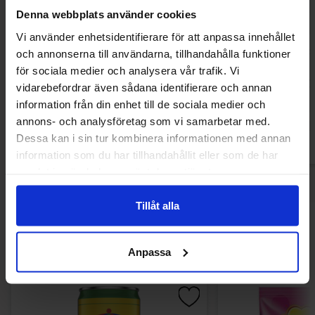
Denna webbplats använder cookies
Vi använder enhetsidentifierare för att anpassa innehållet
Betty Crocker Vanilla Buttercream Icing
Milky Way Sp
och annonserna till användarna, tillhandahålla funktioner
400g
för sociala medier och analysera vår trafik. Vi
85.09 kr
79.90
vidarebefordrar även sådana identifierare och annan
information från din enhet till de sociala medier och
Köp
Kö
annons- och analysföretag som vi samarbetar med.
Dessa kan i sin tur kombinera informationen med annan
information som du har tillhandahållit eller som de har
samlat in när du har använt deras tjänster.
Tillåt alla
Andra gillade
Anpassa