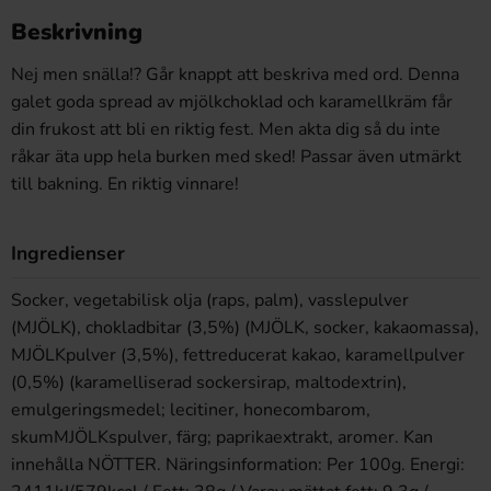
Beskrivning
Nej men snälla!? Går knappt att beskriva med ord. Denna
galet goda spread av mjölkchoklad och karamellkräm får
din frukost att bli en riktig fest. Men akta dig så du inte
råkar äta upp hela burken med sked! Passar även utmärkt
till bakning. En riktig vinnare!
Ingredienser
Socker, vegetabilisk olja (raps, palm), vasslepulver
(MJÖLK), chokladbitar (3,5%) (MJÖLK, socker, kakaomassa),
MJÖLKpulver (3,5%), fettreducerat kakao, karamellpulver
(0,5%) (karamelliserad sockersirap, maltodextrin),
emulgeringsmedel; lecitiner, honecombarom,
skumMJÖLKspulver, färg; paprikaextrakt, aromer. Kan
innehålla NÖTTER. Näringsinformation: Per 100g. Energi: