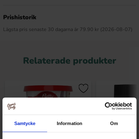
Produkten har inga recensioner
Prishistorik
Lägsta pris senaste 30 dagarna är 79.90 kr (2026-08-07)
Relaterade produkter
Samtycke
Information
Om