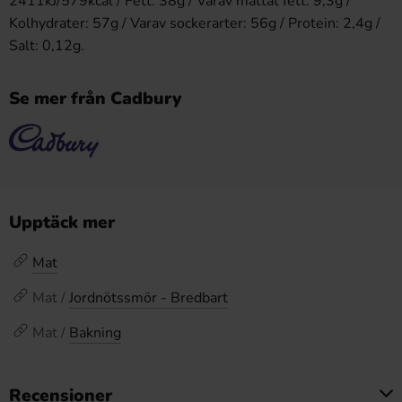
2411kJ/579kcal / Fett: 38g / Varav mättat fett: 9,3g /
Kolhydrater: 57g / Varav sockerarter: 56g / Protein: 2,4g /
Salt: 0,12g.
Se mer från Cadbury
Upptäck mer
Mat
Mat /
Jordnötssmör - Bredbart
Mat /
Bakning
Recensioner