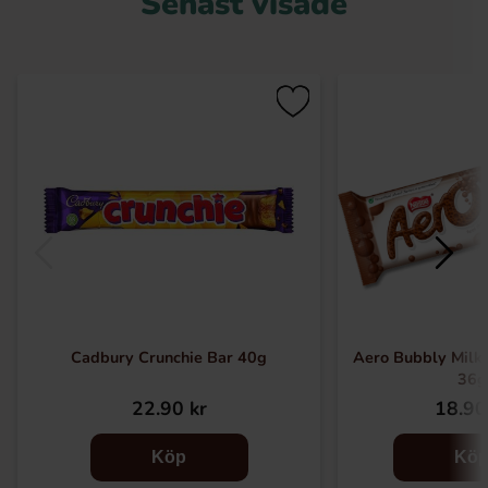
Senast visade
Cadbury Crunchie Bar 40g
Aero Bubbly Milk 
36g
22.90 kr
18.90
Köp
Kö