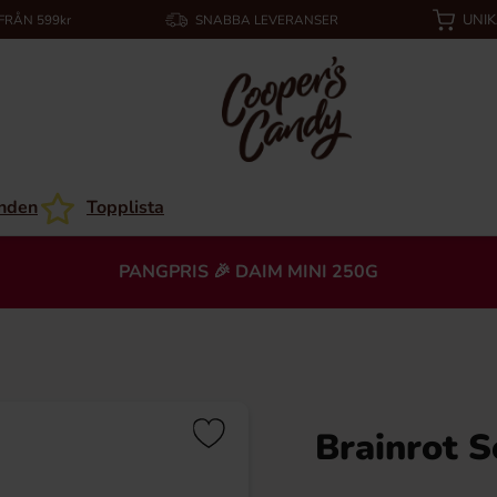
UNI
 FRÅN 599kr
SNABBA LEVERANSER
nden
Topplista
PANGPRIS 🎉 DAIM MINI 250G
Brainrot S