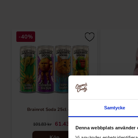
-40%
Samtycke
Brainrot Soda 25cl 4-pack
Ramune Stra
61.43 kr
29
101.83 kr
Denna webbplats använder 
Vi använder enhetsidentifierar
Köp