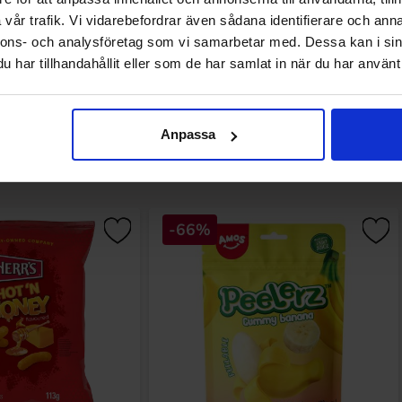
vår trafik. Vi vidarebefordrar även sådana identifierare och anna
nnons- och analysföretag som vi samarbetar med. Dessa kan i sin
har tillhandahållit eller som de har samlat in när du har använt 
Anpassa
Andra gillade
-66%