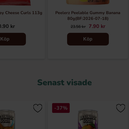
ey Cheese Curls 113g
Peelerz Peelable Gummy Banana
80g(BF:2026-07-18)
.90 kr
7.90 kr
23.56 kr
Köp
Köp
Senast visade
-37%