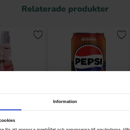
Relaterade produkter
Information
wberry Soda 200ml
Pepsi Max Tropical 33cl
.90 kr
19.90 kr
cookies
e för att anpassa innehållet och annonserna till användarna, tillh
Köp
Köp