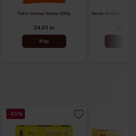
Takis Intense Nacho 100g
Nerds Rainbow Vide
34.93 kr
32.90 k
Köp
Köp
-61%