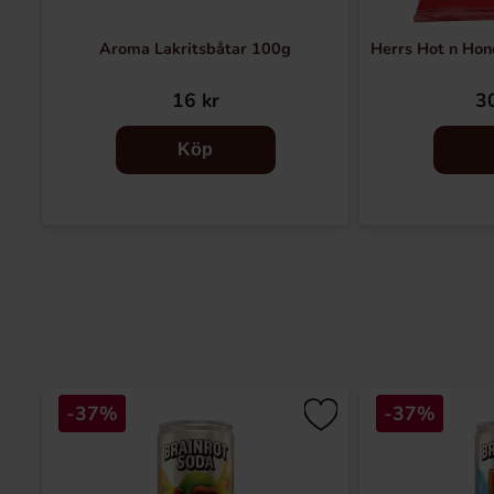
Aroma Lakritsbåtar 100g
Herrs Hot n Hon
16 kr
30
Köp
-37%
-37%