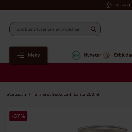
FRI FRAKT
Meny
Nyheter
Erbjuda
Startsidan
Brainrot Soda Lirili Larila 250ml
-37%