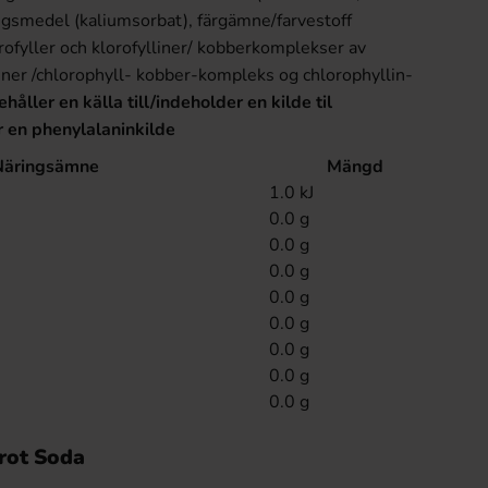
ngsmedel (kaliumsorbat), färgämne/farvestoff
ofyller och klorofylliner/ kobberkomplekser av
lliner /chlorophyll- kobber-kompleks og chlorophyllin-
ehåller en källa till/indeholder en kilde til
r en phenylalaninkilde
Näringsämne
Mängd
1.0 kJ
0.0 g
0.0 g
0.0 g
0.0 g
0.0 g
0.0 g
0.0 g
0.0 g
nrot Soda