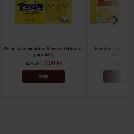
Peeps Marshmallow Bunnies Yellow 4-
Marabou Chokladka
pack 42g
Dough 16
9.90 kr
39.90 k
25.46 kr
Köp
Köp