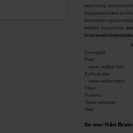
aspartam), konserveri
(kopparkomplex av klor
klorofyller og klorofy
kobber-kompleks).
inn
fenylanalin/indeholde
Energi(kJ)
Fett
- varav mättat fett
Kolhydrater
- varav sockerarter
Fiber
Protein
Varav polyoler
Salt
Se mer från Brai