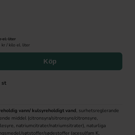
el. liter
 / kilo el. liter
Köp
 st
reholdig vann/ kulsyreholdigt vand
, surhetsreglerande
de middel (citronsyra/sitronsyre/citronsyre,
esyre, natriumcitrater/natriumsitrater), naturliga
ngsmedel/søtstoffer/sødestoffer (acesulfam K,