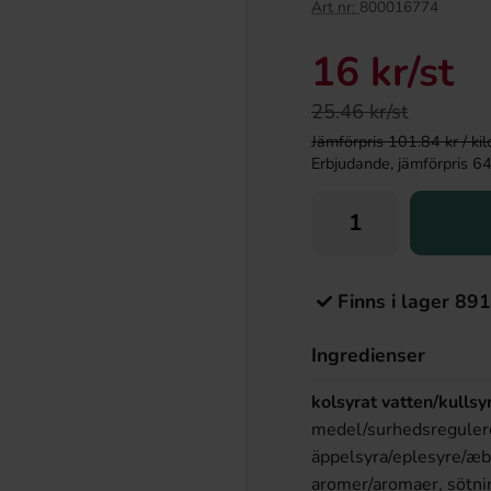
Art nr:
800016774
16 kr
/st
25.46 kr/st
Jämförpris 101.84 kr / kilo 
Erbjudande, jämförpris 64 kr
Finns i lager 891
Ingredienser
kolsyrat vatten/kullsy
medel/surhedsreguleren
äppelsyra/eplesyre/æbl
aromer/aromaer, sötni