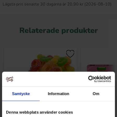
Lägsta pris senaste 30 dagarna är 20.90 kr (2026-08-10)
Relaterade produkter
Samtycke
Information
Om
Denna webbplats använder cookies
DulcePlus Sour Dummies 1kg
Mike and Ike Sou