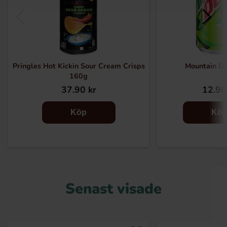
Pringles Hot Kickin Sour Cream Crisps
Mountain D
160g
37.90 kr
12.90
Köp
Kö
Senast visade