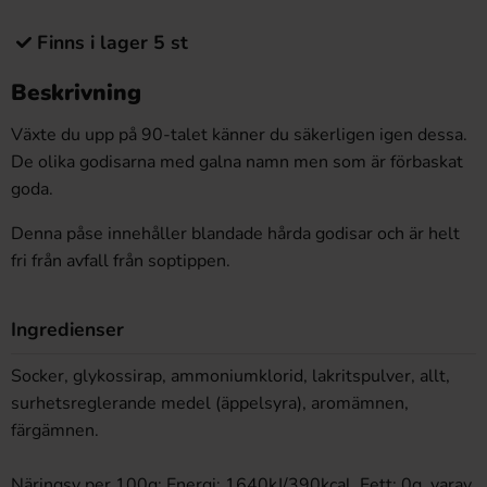
Finns i lager 5 st
Beskrivning
Växte du upp på 90-talet känner du säkerligen igen dessa.
De olika godisarna med galna namn men som är förbaskat
goda.
Denna påse innehåller blandade hårda godisar och är helt
fri från avfall från soptippen.
Ingredienser
Socker, glykossirap, ammoniumklorid, lakritspulver, allt,
surhetsreglerande medel (äppelsyra), aromämnen,
färgämnen.
Näringsv per 100g: Energi: 1640kJ/390kcal. Fett: 0g, varav