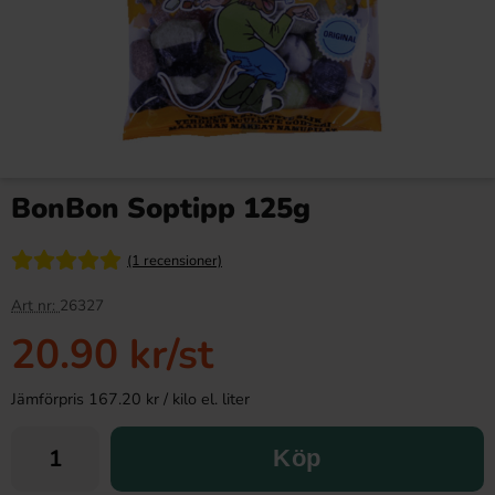
BonBon Soptipp 125g
(1 recensioner)
Art nr:
26327
20.90 kr
/st
Jämförpris 167.20 kr / kilo el. liter
Köp