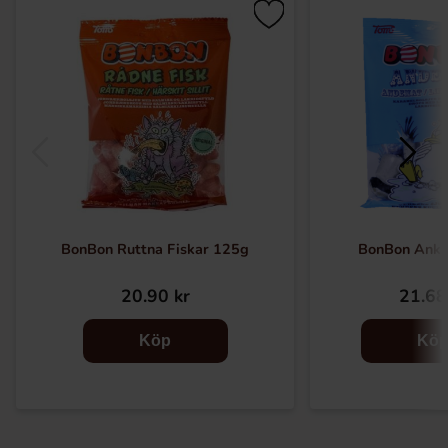
BonBon Ruttna Fiskar 125g
BonBon Ank
20.90 kr
21.68
Köp
Kö