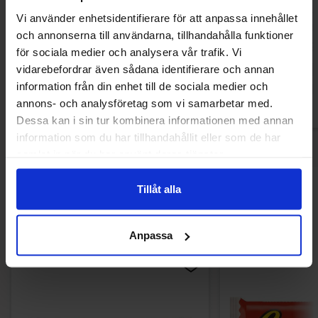
Betty Crocker Zesty Lemon Cake
Betty Crocker Ch
Vi använder enhetsidentifierare för att anpassa innehållet
Bakmix 425g(BF:2026-08-14)
Brownie M
och annonserna till användarna, tillhandahålla funktioner
39 kr
85.09
85.09 kr
för sociala medier och analysera vår trafik. Vi
vidarebefordrar även sådana identifierare och annan
Köp
Kö
information från din enhet till de sociala medier och
annons- och analysföretag som vi samarbetar med.
Dessa kan i sin tur kombinera informationen med annan
information som du har tillhandahållit eller som de har
samlat in när du har använt deras tjänster.
Tillåt alla
Andra gillade
Anpassa