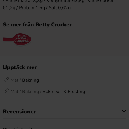
/ Varav mättat 8,8g / Kolhydrater 63,8g / varav socker
61,2g / Protein 1,5g / Salt 0,62g
Se mer från Betty Crocker
Upptäck mer
Mat /
Bakning
Mat / Bakning /
Bakmixer & Frosting
Recensioner
Produkten har inga recensioner