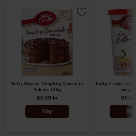
Betty Crocker Tempting Chocolate
Betty Crocker Vani
Bakmix 425g
Icing 4
85.09 kr
85.09
Köp
Kö