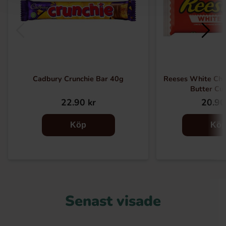
Cadbury Crunchie Bar 40g
Reeses White Cho
Butter Cu
22.90 kr
20.90
Köp
Kö
Senast visade