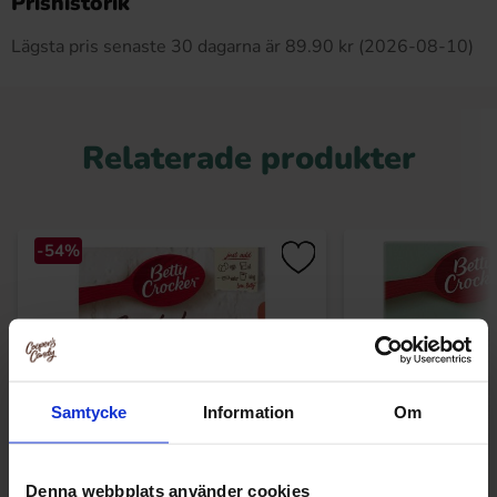
Prishistorik
Lägsta pris senaste 30 dagarna är 89.90 kr (2026-08-10)
Relaterade produkter
-54%
Samtycke
Information
Om
Denna webbplats använder cookies