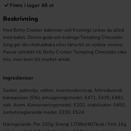
Finns i lager 48 st
Beskrivning
Med Betty Crocker bakmixer och frostings lyckas du alltid
med baket. Denna goda och krämiga Tempting Chocolate
Icing gör din chokladkaka eller tårta till en solklar vinnare.
Passar utmärkt till Betty Crocker Tempting Chocolate cake
mix, men även till mycket annat.
Ingredienser
Socker, palmolja, vatten, invertsockersirap, fettreducerat
kakaopulver (5%), emulgeringsmedel: E471, E435, E481,
salt, Arom, Konserveringsmedel: E202, stabilisator: E450,
surhetsreglerande medel: E330, E524
Näringsvärde: Per 100g: Energi 1708kJ/407kcal / Fett 16g