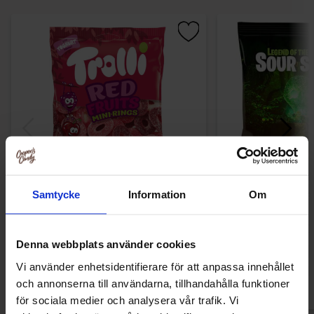
Samtycke
Information
Om
Trolli Red Fruits Mini Rings 100g
Grahns Sura S
17.88 kr
12.90
Denna webbplats använder cookies
Köp
Kö
Vi använder enhetsidentifierare för att anpassa innehållet
och annonserna till användarna, tillhandahålla funktioner
för sociala medier och analysera vår trafik. Vi