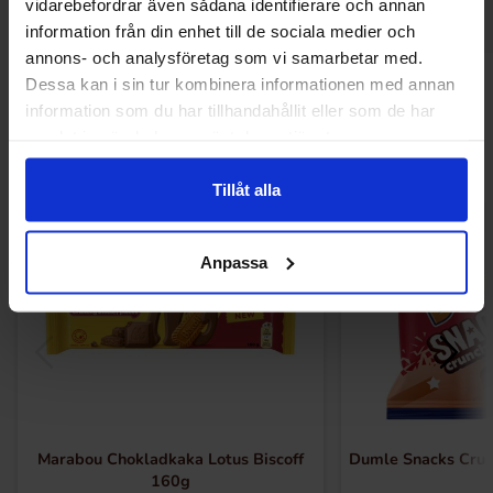
vidarebefordrar även sådana identifierare och annan
information från din enhet till de sociala medier och
annons- och analysföretag som vi samarbetar med.
Dessa kan i sin tur kombinera informationen med annan
Andra gillade
information som du har tillhandahållit eller som de har
samlat in när du har använt deras tjänster.
Tillåt alla
Anpassa
Marabou Chokladkaka Lotus Biscoff
Dumle Snacks Crun
160g