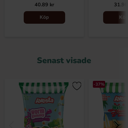
40.89 kr
31.90
Köp
Kö
Senast visade
-37%