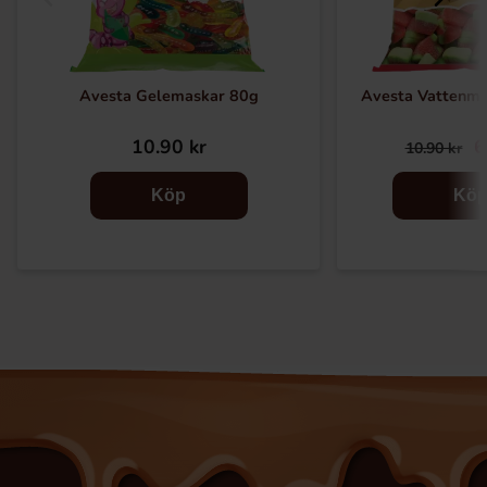
Avesta Gelemaskar 80g
Avesta Vattenme
10.90 kr
6
10.90 kr
Köp
Kö