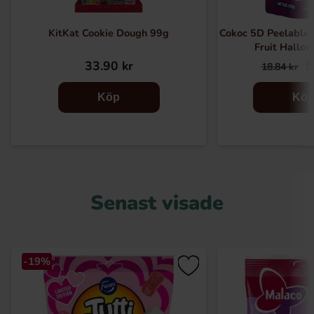
KitKat Cookie Dough 99g
Cokoc 5D Peelable
Fruit Hallo
33.90 kr
9
18.84 kr
Köp
Kö
Senast visade
-19%