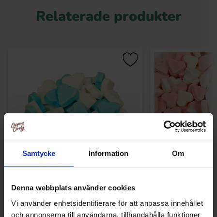
Relaterade produkter
Samtycke
Information
Om
Mini Frukthjärtan Blå & Vit 1kg
Mini Frukthjärtan 
Denna webbplats använder cookies
151.34 kr
151.34
Vi använder enhetsidentifierare för att anpassa innehållet
och annonserna till användarna, tillhandahålla funktioner