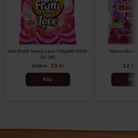
Tutti Frutti Remix Love 150g(BF:2026-
Malaco Butter
07-28)
19 kr
12.90
23.56 kr
Köp
Kö