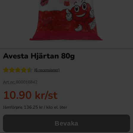
Avesta Hjärtan 80g
(6 recensioner)
Art nr:
800016842
10.90 kr
/st
Jämförpris 136.25 kr / kilo el. liter
Bevaka