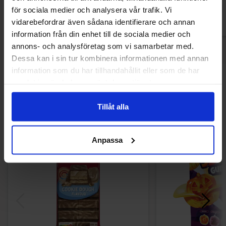
Köp
Kö
för sociala medier och analysera vår trafik. Vi
vidarebefordrar även sådana identifierare och annan
information från din enhet till de sociala medier och
annons- och analysföretag som vi samarbetar med.
Dessa kan i sin tur kombinera informationen med annan
information som du har tillhandahållit eller som de har
Andra gillade
samlat in när du har använt deras tjänster.
Tillåt alla
-50%
Anpassa