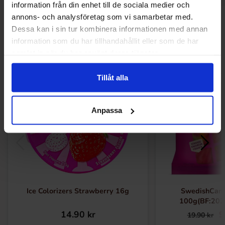
information från din enhet till de sociala medier och
annons- och analysföretag som vi samarbetar med.
Andra gillade
Dessa kan i sin tur kombinera informationen med annan
information som du har tillhandahållit eller som de har
samlat in när du har använt deras tjänster.
-50%
Tillåt alla
Anpassa
Ice Colorizers Strawberry 16g
SwedishCan
100g(BF:202
14.90 kr
9
19.90 kr