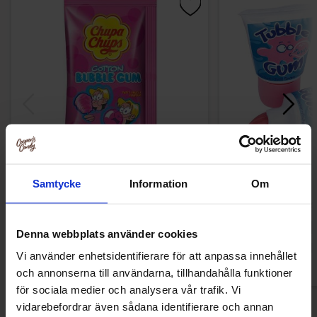
Chupa Chups Cotton Bubble Gum Tutti
Lutti Tubble Gum T
Samtycke
Information
Om
Frutti Flavour 11g
16 kr
18.84
Denna webbplats använder cookies
Köp
Kö
Vi använder enhetsidentifierare för att anpassa innehållet
och annonserna till användarna, tillhandahålla funktioner
för sociala medier och analysera vår trafik. Vi
vidarebefordrar även sådana identifierare och annan