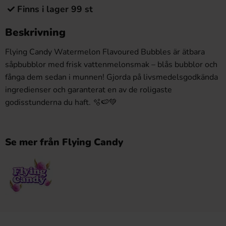
Finns i lager 99 st
Beskrivning
Flying Candy
Watermelon Flavoured
Bubbles är
ätbara
såpbubblor med
frisk
vattenmelonsmak – blås
bubblor och
fånga dem sedan
i munnen!
Gjorda på
livsmedelsgodkända
ingredienser och
garanterat en av de
roligaste
godisstunderna du haft.
🫧🍉💚
Se mer från Flying Candy