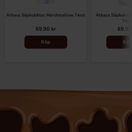
Ätbara Såpbubblor Marshmallow 74ml
Ätbara Såpbubbl
74m
69.90 kr
69.90
Köp
Kö