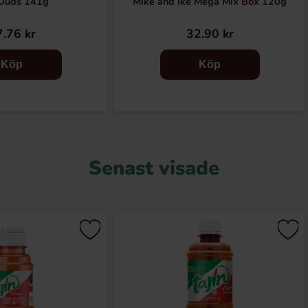
 Duds 141g
Mike and Ike Mega Mix Box 120g
.76 kr
32.90 kr
Köp
Köp
Senast visade