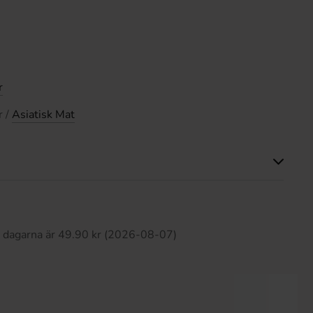
r
r /
Asiatisk Mat
Produkten har inga recensioner
0 dagarna är 49.90 kr (2026-08-07)