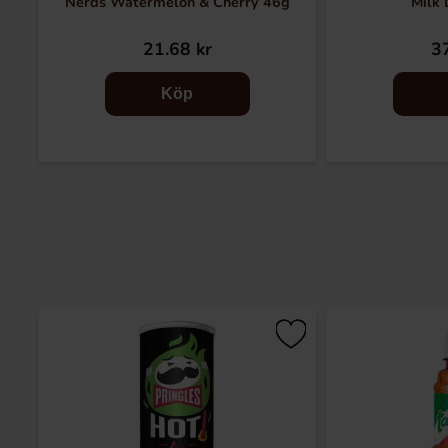
Nerds Watermelon & Cherry 46g
Milk
21.68 kr
37
Köp