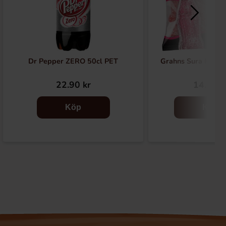
Dr Pepper ZERO 50cl PET
Grahns Sura Hallo
22.90 kr
14.10 k
Köp
Köp