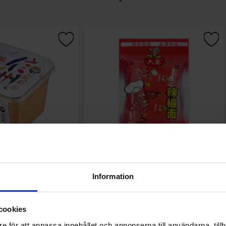
 Miso Paste 500g
Liupo Chili Powder Seasoning 100g
Information
.62 kr
37.76 kr
Köp
Köp
cookies
e för att anpassa innehållet och annonserna till användarna, tillh