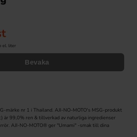
st
el. liter
Bevaka
märke nr 1 i Thailand.
AJI-NO-MOTO's MSG-produkt
är 99,0% ren & tillverkad av naturliga ingredienser
rrör.
AJI-NO-MOTO® ger "Umami" -smak till dina