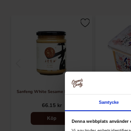
Sanfeng White Sesame Paste 280g
Shih Chuan
Samtycke
66.15 kr
75
Köp
Denna webbplats använder 
Vi använder enhetsidentifierar