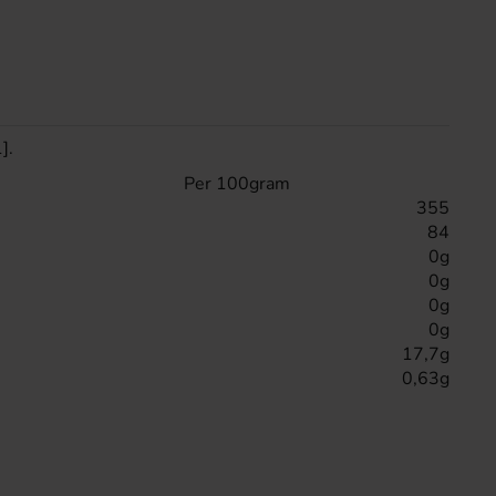
].
Per 100gram
355
84
0g
0g
0g
0g
17,7g
0,63g