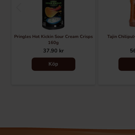
Pringles Hot Kickin Sour Cream Crisps
Tajin Chilipu
160g
37.90 kr
56
Köp