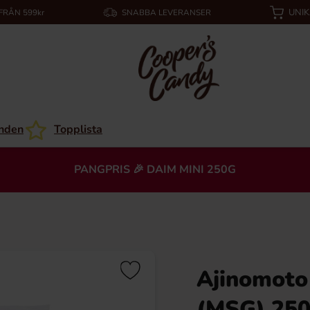
UNI
 FRÅN 599kr
SNABBA LEVERANSER
nden
Topplista
PANGPRIS 🎉 DAIM MINI 250G
Ajinomoto
(MSG) 25