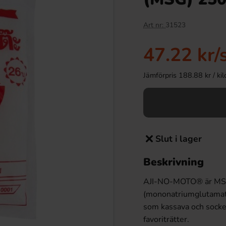
Art nr:
31523
47.22 kr
/
Jämförpris 188.88 kr / kilo 
Slut i lager
Beskrivning
AJI-NO-MOTO® är MSG-
(mononatriumglutamat) 
som kassava och socke
favoriträtter.