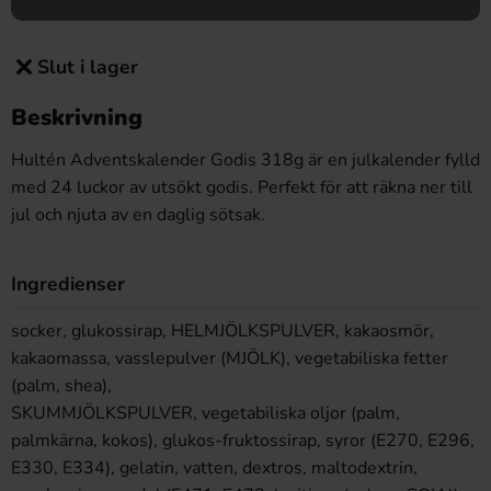
Slut i lager
Beskrivning
Hultén Adventskalender Godis 318g är en julkalender fylld
med 24 luckor av utsökt godis. Perfekt för att räkna ner till
jul och njuta av en daglig sötsak.
Ingredienser
socker, glukossirap, HELMJÖLKSPULVER, kakaosmör,
kakaomassa, vasslepulver (MJÖLK), vegetabiliska fetter
(palm, shea),
SKUMMJÖLKSPULVER, vegetabiliska oljor (palm,
palmkärna, kokos), glukos-fruktossirap, syror (E270, E296,
E330, E334), gelatin, vatten, dextros, maltodextrin,