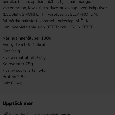
persika, banan, apelsin, blåbär, björnbär, mango,
vattenmelon, kiwi), fettreducerat kakaopulver, bakpulver
(E500(ii)), SMÖRFETT, hydrolyserat SOJAPROTEIN,
fullhärdat palmfett, karamellsockerlag, MJÖLK
Kan innehålla spår av NÖTTER och JORDNÖTTER.
Näringsinnehåll per 100g
Energi 1751kJ/415kcal
Fett 9.8g
- varav mättat fett 6.1g
Kolhydrater 78g
- varav sockerarter 64g
Protein 2.9g
Salt 0.14g
Upptäck mer