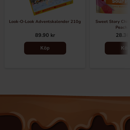
Look-O-Look Adventskalender 210g
Sweet Story Chil
Peach 
89.90 kr
28.30
Köp
Kö