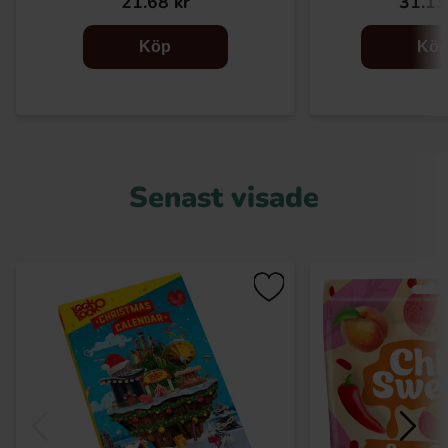
21.68 kr
31.13
Köp
Kö
Senast visade