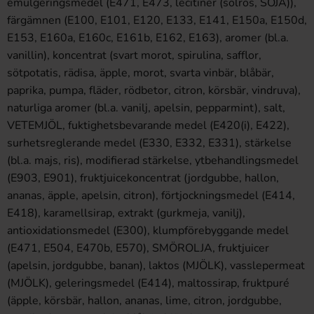
emulgeringsmedel (E471, E473, lecitiner (solros, SOJA)),
färgämnen (E100, E101, E120, E133, E141, E150a, E150d,
E153, E160a, E160c, E161b, E162, E163), aromer (bl.a.
vanillin), koncentrat (svart morot, spirulina, safflor,
sötpotatis, rädisa, äpple, morot, svarta vinbär, blåbär,
paprika, pumpa, fläder, rödbetor, citron, körsbär, vindruva),
naturliga aromer (bl.a. vanilj, apelsin, pepparmint), salt,
VETEMJÖL, fuktighetsbevarande medel (E420(i), E422),
surhetsreglerande medel (E330, E332, E331), stärkelse
(bl.a. majs, ris), modifierad stärkelse, ytbehandlingsmedel
(E903, E901), fruktjuicekoncentrat (jordgubbe, hallon,
ananas, äpple, apelsin, citron), förtjockningsmedel (E414,
E418), karamellsirap, extrakt (gurkmeja, vanilj),
antioxidationsmedel (E300), klumpförebyggande medel
(E471, E504, E470b, E570), SMÖROLJA, fruktjuicer
(apelsin, jordgubbe, banan), laktos (MJÖLK), vasslepermeat
(MJÖLK), geleringsmedel (E414), maltossirap, fruktpuré
(äpple, körsbär, hallon, ananas, lime, citron, jordgubbe,