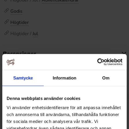
Högtider / Jul /
Adventskalendrar
Godis
Högtider
Högtider /
Jul
Recensioner
Produkten har inga recensioner
Prishistorik
Samtycke
Information
Om
Lägsta pris senaste 30 dagarna är 107.95 kr (2026-08-08)
Denna webbplats använder cookies
Vi använder enhetsidentifierare för att anpassa innehållet
Relaterade produkter
och annonserna till användarna, tillhandahålla funktioner
för sociala medier och analysera vår trafik. Vi
vidarebefordrar även sådana identifierare och annan