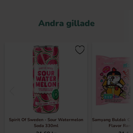
Andra gillade
Spirit Of Sweden - Sour Watermelon
Samyang Buldak Ca
Soda 330ml
Flavor Ram