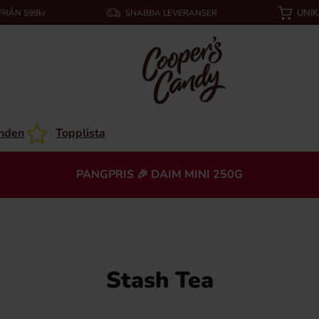
UNI
 FRÅN 599kr
SNABBA LEVERANSER
nden
Topplista
PANGPRIS 🎉 DAIM MINI 250G
Stash Tea