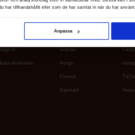
har tillhandahållit eller som de har samlat in när du har använt 
Anpassa
ina sidor
Här finns vi
Följ
ogga in
Sverige
Faceb
kapa användare
Norge
Insta
Finland
TikTo
Danmark
Youtu