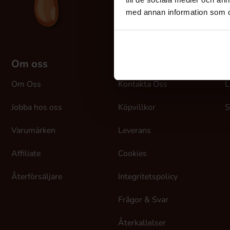
med annan information som du 
Om oss
Kundtjänst
M
Om Oss
Kontakta Oss
L
Jobba hos oss
Köpvillkor
S
Varumärken
Leverans
Affiliate
Cookies
Återförsäljare
Integritetspolicy
Frågor & Svar
Återkallelser