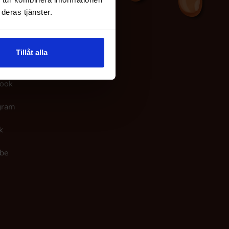
deras tjänster.
Tillåt alla
 oss
ook
gram
k
be