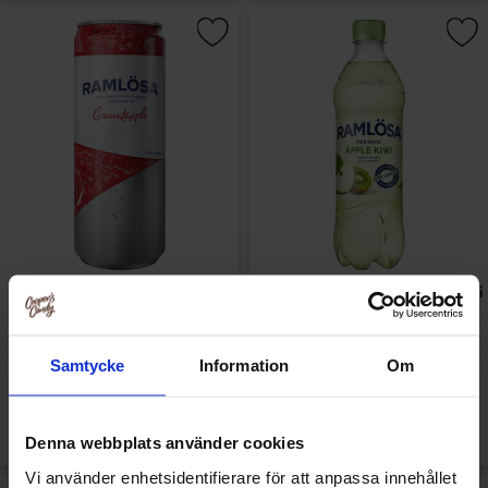
Ramlösa Granatäpple 33cl
Ramlösa Mer Smak Äpple Kiwi
50cl
Samtycke
Information
Om
11.90 kr/st
18.90 kr/st
Köp
Köp
Denna webbplats använder cookies
Vi använder enhetsidentifierare för att anpassa innehållet