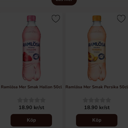
Ramlösa är Sveriges naturliga mineralvatten med
traditioner sedan 1707. Naturligt mineralvatten är den
finaste beteckningen ett vatten kan få. Mineralvattnet från
Ramlösa Hälsobrunn får sin goda smak av mineraler och
salter när det vandrar genom de skånska ängarna och
berggrunden. En törstsläckare direkt från naturen, tappad
vid källan och lätt uppfriskad med kolsyra. De erbjuder
olika smaker av bär och frukt.
Ramlösa Mer Smak Hallon 50cl
Ramlösa Mer Smak Persika 50cl
18.90 kr/st
18.90 kr/st
Köp
Köp