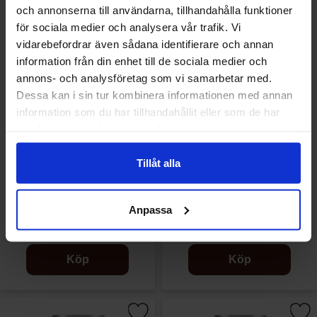
och annonserna till användarna, tillhandahålla funktioner
för sociala medier och analysera vår trafik. Vi
vidarebefordrar även sådana identifierare och annan
information från din enhet till de sociala medier och
annons- och analysföretag som vi samarbetar med.
Dessa kan i sin tur kombinera informationen med annan
information som du har tillhandahållit eller som de har
samlat in när du har använt deras tjänster.
Tillåt alla
Ramlösa Grönt Äpple 33cl
Ramlösa Original 33cl
Anpassa
11.90 kr/st
10.31 kr/st
Köp
Köp