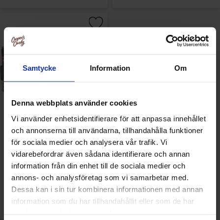
Samtycke
Information
Om
Denna webbplats använder cookies
Vi använder enhetsidentifierare för att anpassa innehållet
och annonserna till användarna, tillhandahålla funktioner
Nygårda Julmust 33cl x 20st
för sociala medier och analysera vår trafik. Vi
(helt flak)
vidarebefordrar även sådana identifierare och annan
information från din enhet till de sociala medier och
217.59 kr/st
annons- och analysföretag som vi samarbetar med.
Dessa kan i sin tur kombinera informationen med annan
Bevaka
information som du har tillhandahållit eller som de har
samlat in när du har använt deras tjänster.