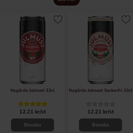
Nygårda bjuder på svenska och läskande smakupplevelser
som passar hela familjen. Nygårdas läsksmaker är
sockerdricka, hallonsoda, päronsoda, fruktsoda,
smultronsoda, apelsin, cola och cola light. Nygårda finns
även som jul- och påskmust. Nygårdas läsksmaker
innehåller endast naturliga smak- och färgämnen, eller
som vi väljer att kalla det ”med smak och färg från naturen”.
Samtliga produkter förutom light-produkterna innehåller
endast äkta socker, d.v.s. inga sötningsmedel eller annan
artificiell sötning.
Nygårda Julmust 33cl
Nygårda Julmust Sockerfri 33cl
12.21 kr/st
12.21 kr/st
Bevaka
Bevaka