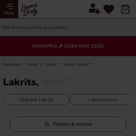
Meny
PANGPRIS 🎉 DAIM MINI 250G
Startsidan
Godis
Lakrits
Lakrits - sidan 7
Lakrits,
sidan 7
Isländsk Lakrits
Lakritspulver
Hoppa
Filtrera & sortera
över
filtersektionen