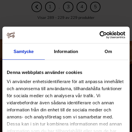
1
3
4
5
.
Visar 289 - 229 av
229
produkter
Samtycke
Information
Om
Denna webbplats använder cookies
Vi använder enhetsidentifierare för att anpassa innehållet
och annonserna till användarna, tillhandahålla funktioner
för sociala medier och analysera vår trafik. Vi
vidarebefordrar även sådana identifierare och annan
information från din enhet till de sociala medier och
annons- och analysföretag som vi samarbetar med.
OM OSS
Dessa kan i sin tur kombinera informationen med annan
information som du har tillhandahållit eller som de har