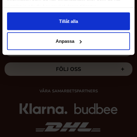
samlat in när du har använt deras tjänster.
KUNDTJÄNST
Tillåt alla
MINA SIDOR
Anpassa
HÄR FINNS VI
FÖLJ OSS
VÅRA SAMARBETSPARTNERS