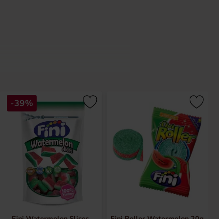
a tuggummi, gelégodis och
-39%
r spänannde smaker och idag erbjuder
i's fabrik. Varje recept har gäldje,
Fini Watermelon Slices
Fini Roller Watermelon 20g