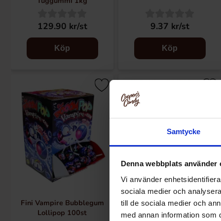
Tuggummi 1kg
129.90 kr/st
9.37 kr/st
Köp
Köp
Samtycke
Denna webbplats använder 
Vi använder enhetsidentifierar
sociala medier och analysera 
Fini Vampire Bubblegum
Fini Melon Tuggummi 80g
till de sociala medier och a
Lollipop 100st
med annan information som du 