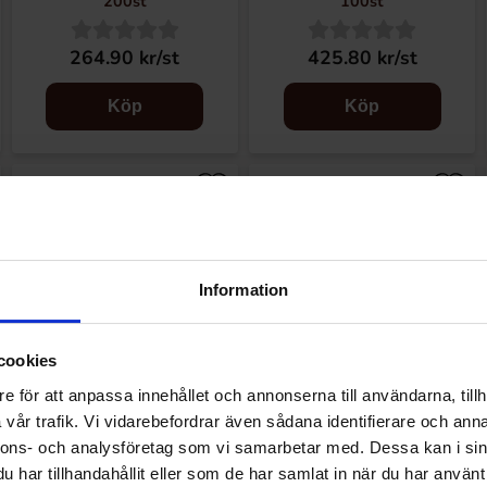
200st
100st
264.90 kr/st
425.80 kr/st
Köp
Köp
Information
cookies
e för att anpassa innehållet och annonserna till användarna, tillh
vår trafik. Vi vidarebefordrar även sådana identifierare och anna
Fini Jelly Kisses Strawberry &
Fini Roller Fruit Mix 20g
nnons- och analysföretag som vi samarbetar med. Dessa kan i sin
Cream 80g
har tillhandahållit eller som de har samlat in när du har använt 