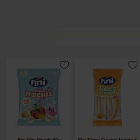
Det var 1971, i provinsen Spanien i
marshmallows. De första produkterna 
Fini en uppsjö av godis i olika former
kul och kreativitet som huvudingredi
Fini Mini Mochis 90g
Fini Tubes Creamy Mango &