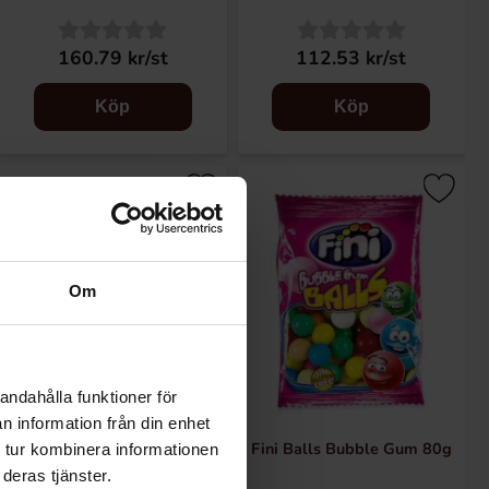
160.79 kr/st
112.53 kr/st
Köp
Köp
Om
andahålla funktioner för
n information från din enhet
Fini Honungsmelon Tuggummi
Fini Balls Bubble Gum 80g
 tur kombinera informationen
80g
deras tjänster.