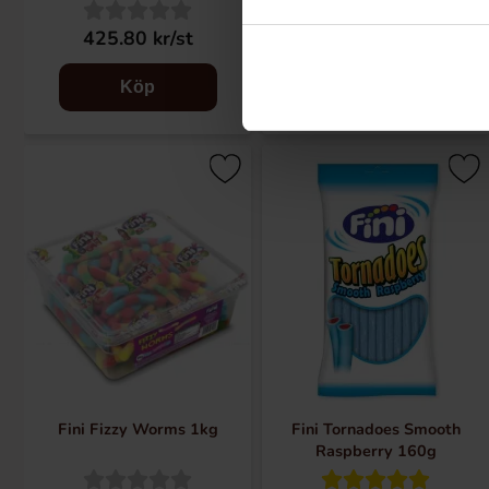
425.80 kr/st
21.68 kr/st
Köp
Bevaka
Fini Fizzy Worms 1kg
Fini Tornadoes Smooth
Raspberry 160g