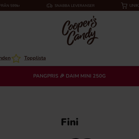
UNI
 FRÅN 599kr
SNABBA LEVERANSER
nden
Topplista
PANGPRIS 🎉 DAIM MINI 250G
Fini