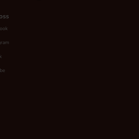
 oss
ook
gram
k
be