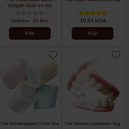
150g(BF:2026-04-30)
20 kr
10.31 kr/st
33.03 kr
/st
/st
Köp
Köp
Fini Marshmallows Tivoli 1kg
Fini Mormors Löständer 1kg