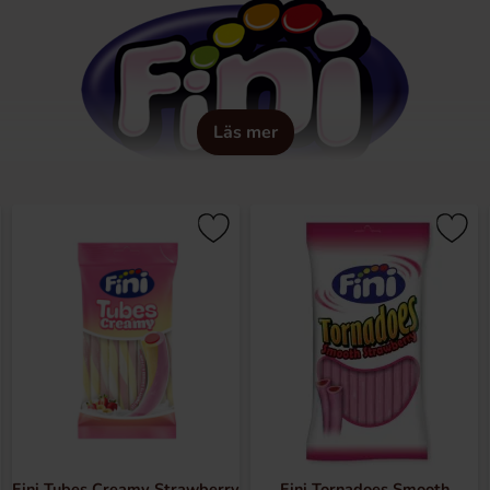
Läs mer
 Murcia, som Fini föddes. I Dom Manuels kök började han skap
som gjordes smakade tutti-frutti, efter det kom fler och fle
 och smaker. Idag förpackas mer än 2 000 godisar per minut i Fin
enser.
Fini Tubes Creamy Strawberry
Fini Tornadoes Smooth