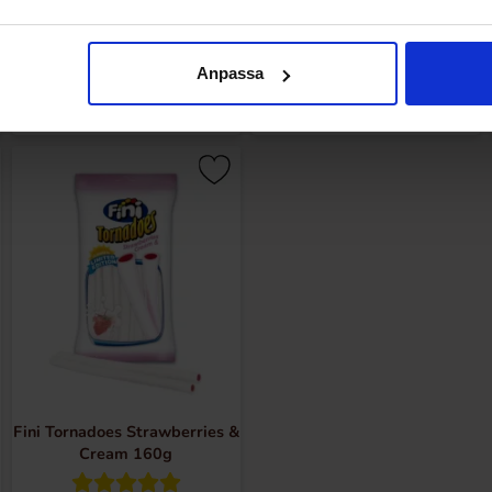
21.68 kr/st
10.31 kr/st
Anpassa
Bevaka
Bevaka
Fini Tornadoes Strawberries &
Cream 160g