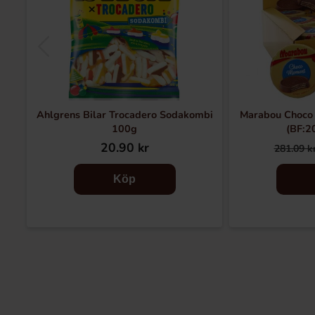
Ahlgrens Bilar Trocadero Sodakombi
Marabou Choco
100g
(BF:2
20.90 kr
281.09 k
Köp