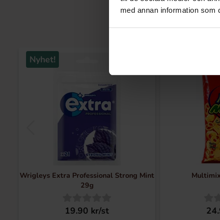
med annan information som du 
Nyhet!
Nyhet!
Wrigleys Extra Professional Strong Mint
Multimi
29g
19.90 kr/st
24.