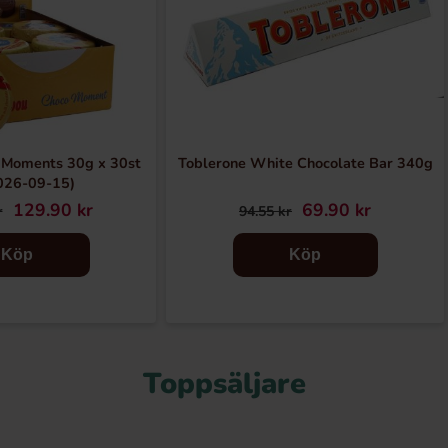
 Moments 30g x 30st
Toblerone White Chocolate Bar 340g
026-09-15)
129.90 kr
69.90 kr
r
94.55 kr
Köp
Köp
Toppsäljare