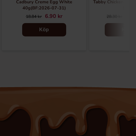
Cadbury Creme Egg White
Tabby Chicken Wing
40g(BF:2026-07-31)
50g
6.90 kr
19.
18.84 kr
28.30 kr
Köp
Köp