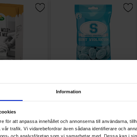
ukglassmix 2L
S-Märke Violskum 70g
Information
9.91 kr
14.90 kr
Köp
Köp
cookies
e för att anpassa innehållet och annonserna till användarna, tillh
vår trafik. Vi vidarebefordrar även sådana identifierare och anna
nnons- och analysföretag som vi samarbetar med. Dessa kan i sin