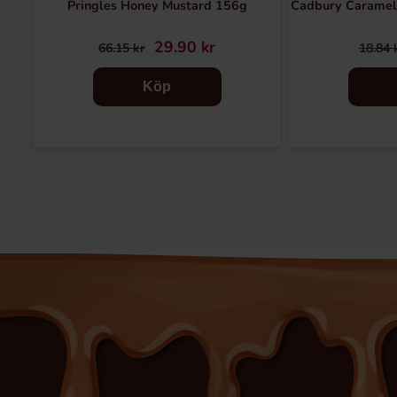
Pringles Honey Mustard 156g
Cadbury Caramel
29.90 kr
66.15 kr
18.84 
Köp