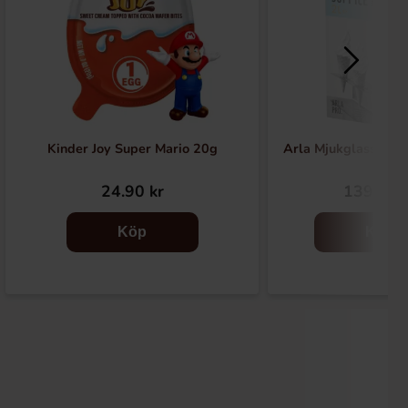
Kinder Joy Super Mario 20g
Arla Mjukglassmix L
24.90 kr
139.90 
Köp
Köp