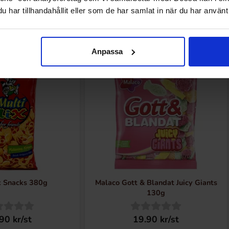
har tillhandahållit eller som de har samlat in när du har använt 
Nyheter
Anpassa
Nyhet!
x Snacks 380g
Malaco Gott & Blandat Juicy Giants
130g
90 kr/st
19.90 kr/st