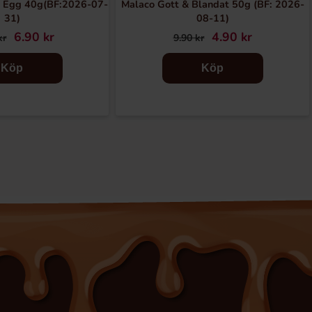
 Egg 40g(BF:2026-07-
Malaco Gott & Blandat 50g (BF: 2026-
31)
08-11)
6.90 kr
4.90 kr
kr
9.90 kr
Köp
Köp