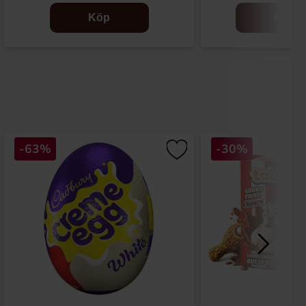
Köp
Köp
-63%
-30%