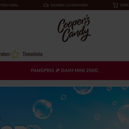
UNI
 FRÅN 599kr
SNABBA LEVERANSER
nden
Topplista
PANGPRIS 🎉 DAIM MINI 250G