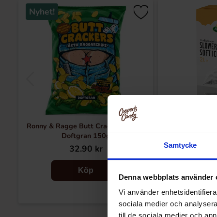
Nyhet!
Ronny & Ragge Butt Crackers Chips
Arla Mj
Doftgran 150g
Samtycke
32.90 kr
14
Köp
Denna webbplats använder 
Vi använder enhetsidentifierar
sociala medier och analysera 
till de sociala medier och a