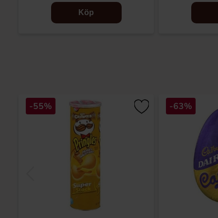
Köp
-55%
-63%