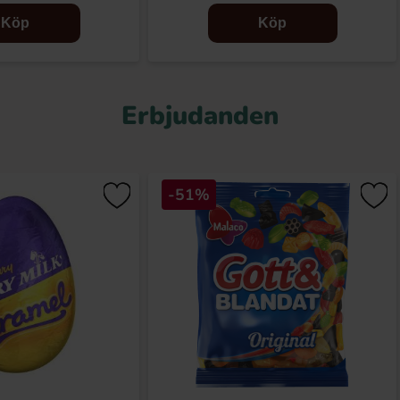
Köp
Köp
Erbjudanden
-51%